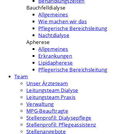
Behandlungszeiten
Bauchfelldialyse
Allgemeines
Wie machen wir das
Pflegerische Bereichsleitung
Nachtdialyse
Apherese
Allgemeines
Erkrankungen
Lipidapherese
Pflegerische Bereichsleitung
Team
Unser Ärzteteam
Leitungsteam Dialyse
Leitungsteam Praxis
Verwaltung
MPG-Beauftragte
Stellenprofil: Dialysepflege
Stellenprofil: Pflegeassistenz
Stellenangebote